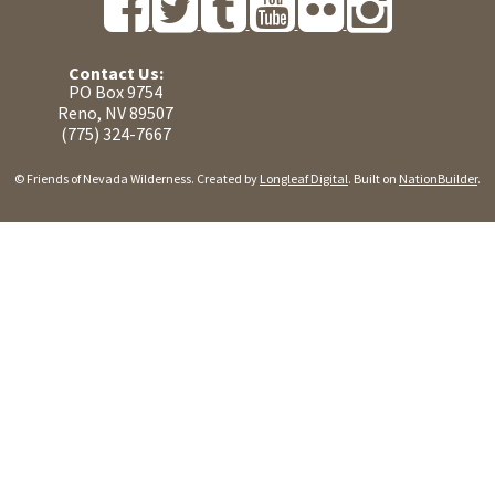
Contact Us:
PO Box 9754
Reno, NV 89507
(775) 324-7667
© Friends of Nevada Wilderness. Created by
Longleaf Digital
. Built on
NationBuilder
.