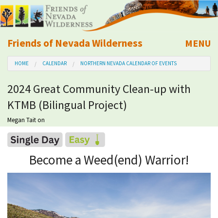
Friends of Nevada Wilderness
MENU
Mobile
HOME
CALENDAR
NORTHERN NEVADA CALENDAR OF EVENTS
About Us
2024 Great Community Clean-up with
Learn
KTMB (Bilingual Project)
Explore
Megan Tait
on
Take Action
Become a Weed(end) Warrior!
Calendar
Volunteer