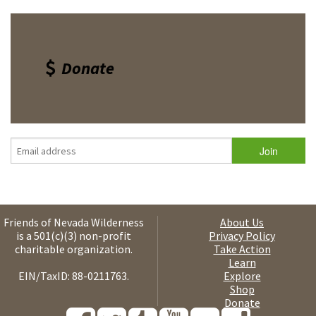
Donate
Friends of Nevada Wilderness
About Us
is a 501(c)(3) non-profit
Privacy Policy
charitable organization.
Take Action
Learn
EIN/TaxID: 88-0211763.
Explore
Shop
Donate