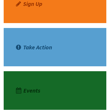
Sign Up
Take Action
Events